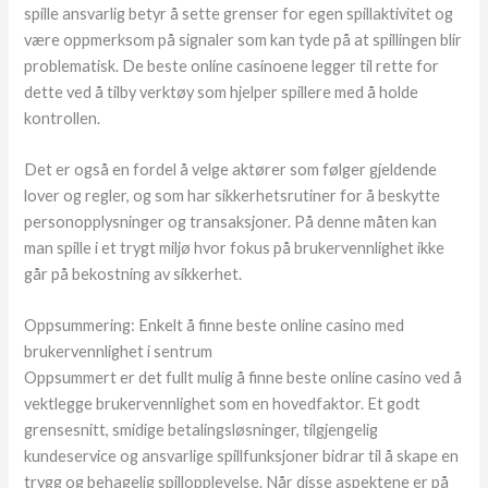
spille ansvarlig betyr å sette grenser for egen spillaktivitet og
være oppmerksom på signaler som kan tyde på at spillingen blir
problematisk. De beste online casinoene legger til rette for
dette ved å tilby verktøy som hjelper spillere med å holde
kontrollen.
Det er også en fordel å velge aktører som følger gjeldende
lover og regler, og som har sikkerhetsrutiner for å beskytte
personopplysninger og transaksjoner. På denne måten kan
man spille i et trygt miljø hvor fokus på brukervennlighet ikke
går på bekostning av sikkerhet.
Oppsummering: Enkelt å finne beste online casino med
brukervennlighet i sentrum
Oppsummert er det fullt mulig å finne beste online casino ved å
vektlegge brukervennlighet som en hovedfaktor. Et godt
grensesnitt, smidige betalingsløsninger, tilgjengelig
kundeservice og ansvarlige spillfunksjoner bidrar til å skape en
trygg og behagelig spillopplevelse. Når disse aspektene er på