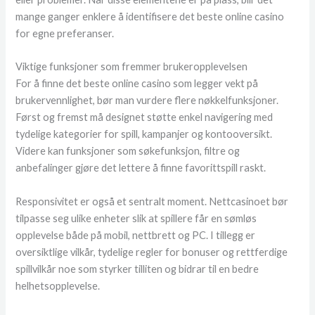
mange ganger enklere å identifisere det beste online casino
for egne preferanser.
Viktige funksjoner som fremmer brukeropplevelsen
For å finne det beste online casino som legger vekt på
brukervennlighet, bør man vurdere flere nøkkelfunksjoner.
Først og fremst må designet støtte enkel navigering med
tydelige kategorier for spill, kampanjer og kontooversikt.
Videre kan funksjoner som søkefunksjon, filtre og
anbefalinger gjøre det lettere å finne favorittspill raskt.
Responsivitet er også et sentralt moment. Nettcasinoet bør
tilpasse seg ulike enheter slik at spillere får en sømløs
opplevelse både på mobil, nettbrett og PC. I tillegg er
oversiktlige vilkår, tydelige regler for bonuser og rettferdige
spillvilkår noe som styrker tilliten og bidrar til en bedre
helhetsopplevelse.