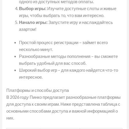
одного из доступных методов оплаты.
Выбор игры:
Изучите доступные слоты и живые
игры, чтобы выбрать то, что вам интересно.
Начало игры:
Запустите игру и наслаждайтесь
азартом!
Простой процесс регистрации – займет всего
несколько минут.
Разнообразные методы пополнения – вы сможете
выбрать удобный для вас способ.
Широкий выбор игр – для каждого найдется что-то
интересное.
Платформы и способы доступа
В 2026 году Пинко предлагает разнообразные платформы
для доступа к своим играм. Ниже представлена таблица с
основными способами доступа и важной информацией о
них.