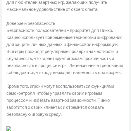
для любителей азартных игр, желающих получить
максимальное удовольствие от своего опыта.
Доверие и безопасность
Безопасность пользователей – приоритет для Пинко.
Казино использует современные технологии шифрования
для защиты личных данных и финансовой информации.
Все игры проходят регулярные проверки на честность и
случайность, что гарантирует игрокам прозрачность и
безопасность в процессе игры. Лицензионные требования
соблюдаются, что подтверждает надежность платформы.
Кроме того, игроки могут воспользоваться функциями
самоконтроля, чтобы управлять своим игровым
процессом и избегать азартной зависимости. Пинко
заботится о своих клиентах и стремится создать
безопасную игровую среду.