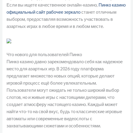
Если вы ищете качественное онлайн-казино,
Пинко казино
официальный сайт рабочее зеркало
станет отличным
выбором, предоставляя возможность участвовать в
азартных играх в любое время и в любом месте.
Что нового для пользователей Пинко
Пинко казино давно зарекомендовало себя как надежное
место для азартных игр. В 2026 году платформа
предлагает множество новых опций, которые делают
игровой процесс ещё более увлекательным.
Пользователи могут ожидать не только широкий выбор
слотов, но и живые игры с настоящими дилерами, что
создает атмосферу настоящего казино. Каждый может
найти что-то на свой вкус, будь то классические игровые
автоматы или современные видеослоты с
захватывающими сюжетами и особенностями.