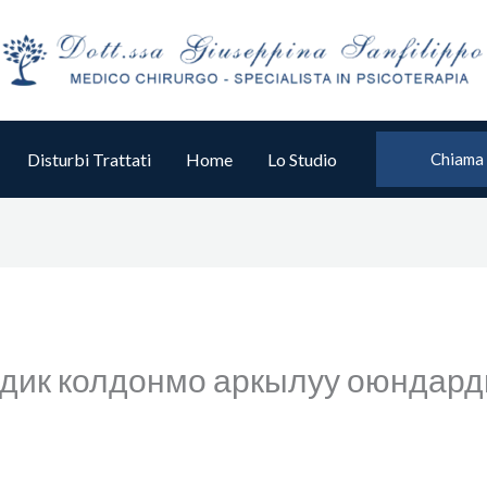
Disturbi Trattati
Home
Lo Studio
Chiama
илдик колдонмо аркылуу оюндард