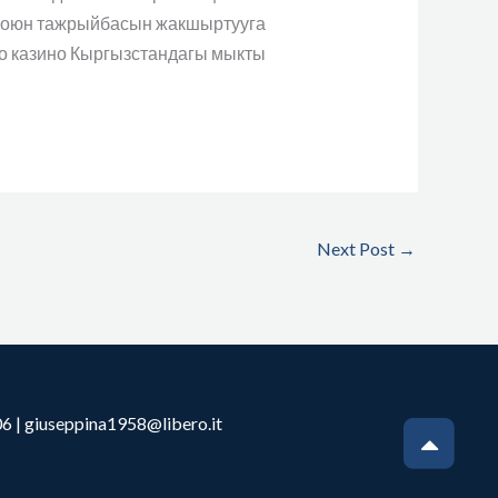
н оюн тажрыйбасын жакшыртууга
о казино Кыргызстандагы мыкты
Next Post
→
06 | giuseppina1958@libero.it