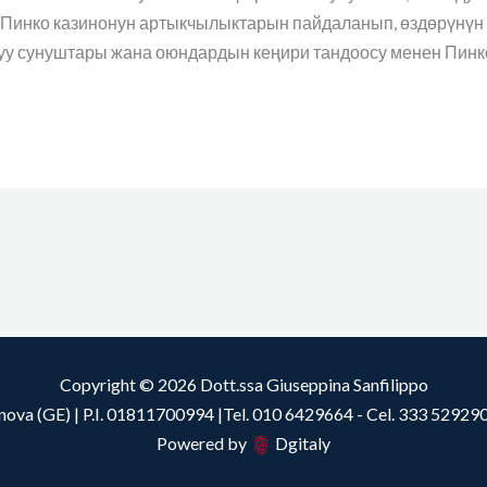
р Пинко казинонун артыкчылыктарын пайдаланып, өздөрүнү
уу сунуштары жана оюндардын кеңири тандоосу менен Пинк
Copyright © 2026 Dott.ssa Giuseppina Sanfilippo
ova (GE) | P.I. 01811700994 |Tel. 010 6429664 - Cel. 333 52929
Powered by
Dgitaly