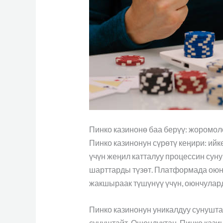
Пинко казинонө баа берүү: жоромол
Пинко казинонун сүрөтү кеңири: ий
үчүн жеңил катталуу процессин сун
шарттарды түзөт. Платформада оюн
жакшыраак түшүнүү үчүн, оюнчулард
Пинко казинонун уникалдуу сунушта
сунуштайт. Ошондуктан, Пинко каз