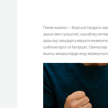
Пинко казино — Кыргызстандагы зам
ашык оюн сунуштап, ыңгайлуу инте
аркылуу оюндарга кирүүгө мүмкүнчү
сыйлыктарга ээ болушат. Оюнчулар
мыкты жеңиштерди алуу мүмкүнчүлү