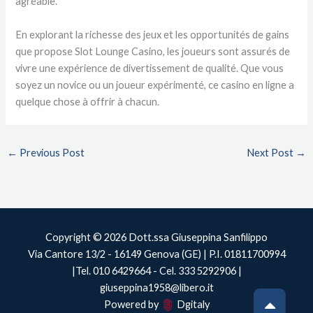
agréable.
En explorant la richesse des jeux et les opportunités de gains
que propose Slot Lounge Casino, les joueurs sont assurés de
vivre une expérience de divertissement de qualité. Que vous
soyez un novice ou un joueur expérimenté, ce casino en ligne a
quelque chose à offrir à chacun.
←
Previous Post
Next Post
→
Copyright © 2026 Dott.ssa Giuseppina Sanfilippo
Via Cantore 13/2 - 16149 Genova (GE) | P.I. 01811700994
|Tel. 010 6429664 - Cel. 333 5292906 |
giuseppina1958@libero.it
Powered by
Dgitaly