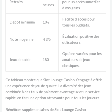
Retraits
pour un accès immédiat
heures
à vos gains.
Facilité d’accès pour
Dépôt minimum
10 €
tous les budgets.
Évaluation positive des
Note moyenne
4,3/5
utilisateurs.
Options variées pour les
Jeux de table
180
amateurs de jeux
classiques.
Ce tableau montre que Slot Lounge Casino s’engage à offrir
une expérience de jeu de qualité. La diversité des jeux,
combinée à des taux de paiement avantageux et un service
rapide, en fait une option attrayante pour tous les joueurs.
Bénéfices supplémentaires de Slot Lounge Casino