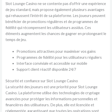
Slot Lounge Casino ne se contente pas d’offrir une expérience
de jeu standard, mais propose également plusieurs avantages
qui rehaussent l’intérêt de sa plateforme. Les joueurs peuvent
bénéficier de promotions régulières et de programmes de
fidélité qui récompensent les utilisateurs assidus. Ces
éléments augmentent les chances de gagner en prolongeant le
temps de jeu.
Promotions attractives pour maximiser vos gains
Programmes de fidélité pour les utilisateurs réguliers
Interface conviviale et accessible sur mobile
Support client réactif disponible 24/7
Sécurité et confiance sur Slot Lounge Casino
La sécurité des joueurs est une priorité pour Slot Lounge
Casino. La plateforme utilise des technologies de cryptage
avancées pour protéger les informations personnelles et
financières des utilisateurs. De plus, elle est licenciée et
réglementée, garantissant que toutes les opérations sont