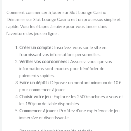
Comment commencer à jouer sur Slot Lounge Casino
Démarrer sur Slot Lounge Casino est un processus simple et
rapide. Voici les étapes à suivre pour vous lancer dans
l’aventure des jeux en ligne :
Créer un compte :
Inscrivez-vous sur le site en
fournissant vos informations personnelles.
Vérifier vos coordonnées :
Assurez-vous que vos
informations sont exactes pour bénéficier de
paiements rapides.
Faire un dépôt :
Déposez un montant minimum de 10 €
pour commencer à jouer.
Choisir votre jeu :
Explorez les 2500 machines à sous et
les 180 jeux de table disponibles.
Commencer à jouer :
Profitez d’une expérience de jeu
immersive et divertissante.