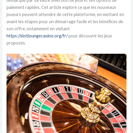
démarque par sa vaste sélection de jeux et ses options de
paiement rapides. Cet article explore ce que les nouveaux
joueurs peuvent attendre de cette plateforme, en mettant en
avant les étapes pour un démarrage facile et les bénéfices de
son offre, notamment en visitant
https://slotloungecasino.org/fr/
pour découvrir les jeux
proposés.