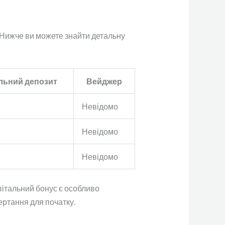
 Нижче ви можете знайти детальну
льний депозит
Вейджер
Невідомо
Невідомо
Невідомо
ивітальний бонус є особливо
ертання для початку.