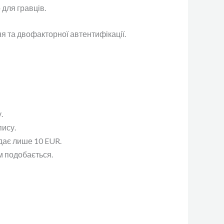
 для гравців.
я та двофакторної автентифікації.
.
пису.
дає лише 10 EUR.
м подобається.