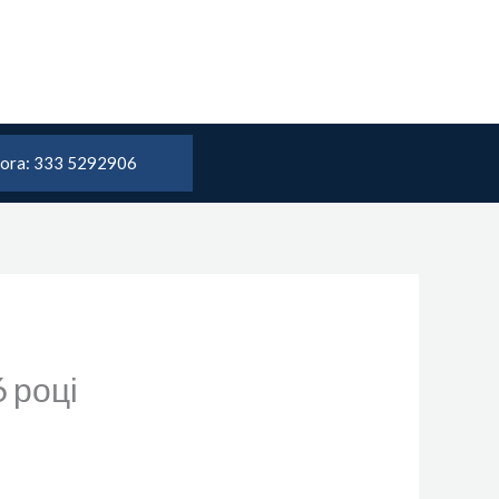
 ora: 333 5292906
6 році