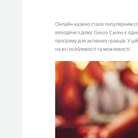
Онлайн-казино стало популярним сп
виходячи з дому. Gonzo Casino є одни
програму для активних гравців. У ці
на всі особливості та можливості.