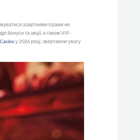
жуватися азартними іграми не
і бонуси та акції, а також VIP-
Casino
у 2026 році, звертаючи увагу