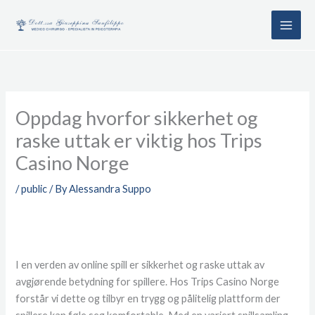
Skip
to
content
Oppdag hvorfor sikkerhet og
raske uttak er viktig hos Trips
Casino Norge
/
public
/ By
Alessandra Suppo
I en verden av online spill er sikkerhet og raske uttak av
avgjørende betydning for spillere. Hos Trips Casino Norge
forstår vi dette og tilbyr en trygg og pålitelig plattform der