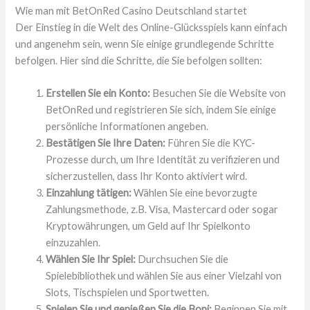
Wie man mit BetOnRed Casino Deutschland startet
Der Einstieg in die Welt des Online-Glücksspiels kann einfach
und angenehm sein, wenn Sie einige grundlegende Schritte
befolgen. Hier sind die Schritte, die Sie befolgen sollten:
Erstellen Sie ein Konto:
Besuchen Sie die Website von
BetOnRed und registrieren Sie sich, indem Sie einige
persönliche Informationen angeben.
Bestätigen Sie Ihre Daten:
Führen Sie die KYC-
Prozesse durch, um Ihre Identität zu verifizieren und
sicherzustellen, dass Ihr Konto aktiviert wird.
Einzahlung tätigen:
Wählen Sie eine bevorzugte
Zahlungsmethode, z.B. Visa, Mastercard oder sogar
Kryptowährungen, um Geld auf Ihr Spielkonto
einzuzahlen.
Wählen Sie Ihr Spiel:
Durchsuchen Sie die
Spielebibliothek und wählen Sie aus einer Vielzahl von
Slots, Tischspielen und Sportwetten.
Spielen Sie und genießen Sie die Boni:
Beginnen Sie mit