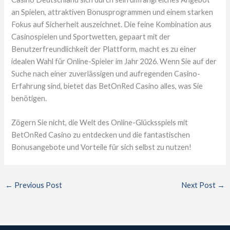
an Spielen, attraktiven Bonusprogrammen und einem starken
Fokus auf Sicherheit auszeichnet. Die feine Kombination aus
Casinospielen und Sportwetten, gepaart mit der
Benutzerfreundlichkeit der Plattform, macht es zu einer
idealen Wahl für Online-Spieler im Jahr 2026. Wenn Sie auf der
Suche nach einer zuverlässigen und aufregenden Casino-
Erfahrung sind, bietet das BetOnRed Casino alles, was Sie
benötigen.
Zögern Sie nicht, die Welt des Online-Glücksspiels mit
BetOnRed Casino zu entdecken und die fantastischen
Bonusangebote und Vorteile für sich selbst zu nutzen!
←
Previous Post
Next Post
→