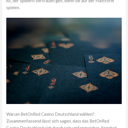
ist, der Spielern Vertrauen gibt, wenn sie auf der Plattform
spielen.
Warum BetOnRed Casino Deutschland wählen?
Zusammenfassend lässt sich sagen, dass das BetOnRed
Casino Deutschland sich durch sein umfangreiches Angebot