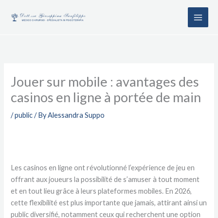
Skip
to
content
Jouer sur mobile : avantages des
casinos en ligne à portée de main
/
public
/ By
Alessandra Suppo
Les casinos en ligne ont révolutionné l’expérience de jeu en
offrant aux joueurs la possibilité de s’amuser à tout moment
et en tout lieu grâce à leurs plateformes mobiles. En 2026,
cette flexibilité est plus importante que jamais, attirant ainsi un
public diversifié, notamment ceux qui recherchent une option