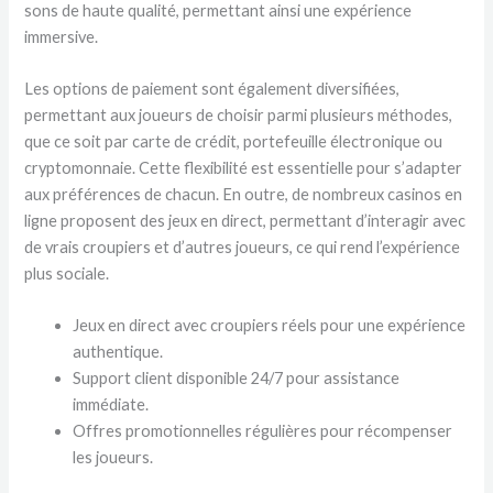
sons de haute qualité, permettant ainsi une expérience
immersive.
Les options de paiement sont également diversifiées,
permettant aux joueurs de choisir parmi plusieurs méthodes,
que ce soit par carte de crédit, portefeuille électronique ou
cryptomonnaie. Cette flexibilité est essentielle pour s’adapter
aux préférences de chacun. En outre, de nombreux casinos en
ligne proposent des jeux en direct, permettant d’interagir avec
de vrais croupiers et d’autres joueurs, ce qui rend l’expérience
plus sociale.
Jeux en direct avec croupiers réels pour une expérience
authentique.
Support client disponible 24/7 pour assistance
immédiate.
Offres promotionnelles régulières pour récompenser
les joueurs.