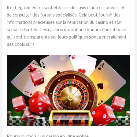
Il est également essentiel de lire des avis d’autres joueurs et
de consulter des forums spécialisés. Cela peut fournir des
informations précieuses sur la réputation du casino et son
service clientèle. Les casinos qui ont une bonne réputation et
qui sont transparents sur leurs politiques sont généralement
des choix sûrs.
Pourquoi choisir un casino en ligne mobile