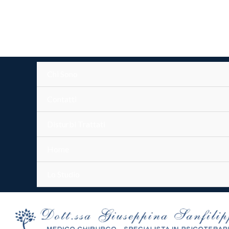
Skip
to
content
Chi Sono
Contatti
Disturbi Trattati
Home
Lo Studio