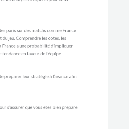
t des paris sur des matchs comme France
 du jeu. Comprendre les cotes, les
a France a une probabilité d’impliquer
e tendance en faveur de l’équipe
de préparer leur stratégie à l’avance afin
 pour s’assurer que vous êtes bien préparé