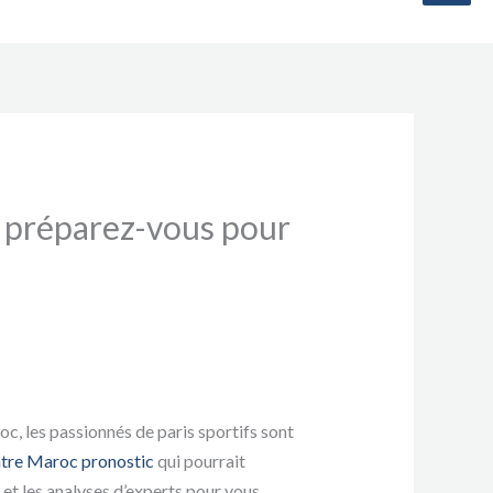
: préparez-vous pour
, les passionnés de paris sportifs sont
tre Maroc pronostic
qui pourrait
s et les analyses d’experts pour vous