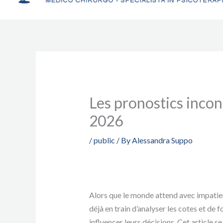
Les pronostics inco
2026
/
public
/ By
Alessandra Suppo
Alors que le monde attend avec impatien
déjà en train d’analyser les cotes et de
influencer leurs décisions. Cet article s