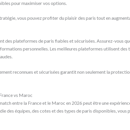
nibles pour maximiser vos options.
ratégie, vous pouvez profiter du plaisir des paris tout en augmenta
sent des plateformes de paris fiables et sécurisées. Assurez-vous que
formations personnelles. Les meilleures plateformes utilisent des
raudes.
iement reconnues et sécurisées garantit non seulement la protectio
r France vs Maroc
e match entre la France et le Maroc en 2026 peut être une expérien
ie des équipes, des cotes et des types de paris disponibles, vou