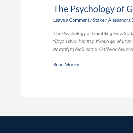
The Psychology of G
Leave a Comment
/
Stake
/
Alessandra 
The Psychology of Gambling How Stake
τζόγου είναι ένα περίπλοκο φαινόμενο
σε αυτή τη διαδικασία. Ο τζόγος δεν είν
The
Read More »
Psychology
of
Gambling
How
Stake
Influences
Our
Choices