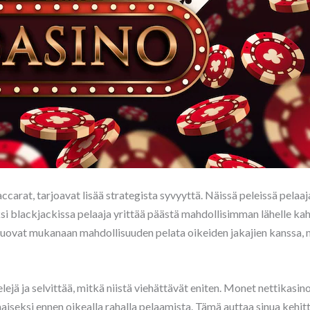
baccarat, tarjoavat lisää strategista syvyyttä. Näissä peleissä pela
iksi blackjackissa pelaaja yrittää päästä mahdollisimman lähelle ka
uovat mukanaan mahdollisuuden pelata oikeiden jakajien kanssa, 
pelejä ja selvittää, mitkä niistä viehättävät eniten. Monet nettikas
lmaiseksi ennen oikealla rahalla pelaamista. Tämä auttaa sinua kehit