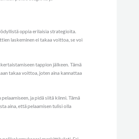
dyllistä oppia erilaisia strategioita.
ien laskeminen ei takaa voittoa, se voi
inkertaistamiseen tappion jälkeen. Tämä
skaan takaa voittoa, joten aina kannattaa
pelaamiseen, ja pidä siitä kiinni. Tämä
a aina, että pelaamisen tulisi olla
taa pelikokemukseesi merkittävästi. Eri