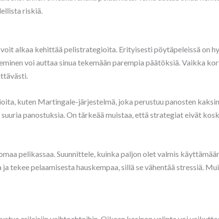
lista riskiä.
oit alkaa kehittää pelistrategioita. Erityisesti pöytäpeleissä on hyö
eminen voi auttaa sinua tekemään parempia päätöksiä. Vaikka kortt
ttävästi.
egioita, kuten Martingale-järjestelmä, joka perustuu panosten kaks
atii suuria panostuksia. On tärkeää muistaa, että strategiat eivät ko
maa pelikassaa. Suunnittele, kuinka paljon olet valmis käyttämään 
 ja tekee pelaamisesta hauskempaa, sillä se vähentää stressiä. Muist
tustua erilaisiin vaihtoehtoihin. Oikean kasinon valinta voi vaikut