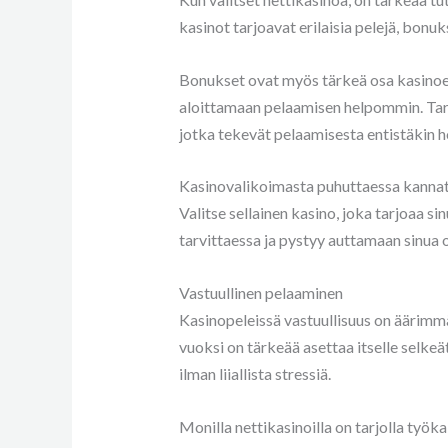
kasinot tarjoavat erilaisia pelejä, bonuks
Bonukset ovat myös tärkeä osa kasinoelä
aloittamaan pelaamisen helpommin. Tarki
jotka tekevät pelaamisesta entistäkin
Kasinovalikoimasta puhuttaessa kannatta
Valitse sellainen kasino, joka tarjoaa s
tarvittaessa ja pystyy auttamaan sinua 
Vastuullinen pelaaminen
Kasinopeleissä vastuullisuus on äärimmä
vuoksi on tärkeää asettaa itselle selkeät
ilman liiallista stressiä.
Monilla nettikasinoilla on tarjolla työkal