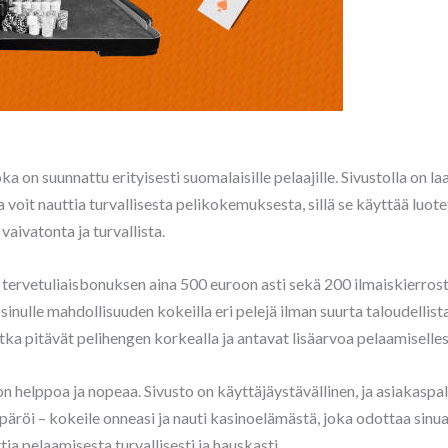
 on suunnattu erityisesti suomalaisille pelaajille. Sivustolla on la
la voit nauttia turvallisesta pelikokemuksesta, sillä se käyttää luo
aivatonta ja turvallista.
ervetuliaisbonuksen aina 500 euroon asti sekä 200 ilmaiskierrosta
inulle mahdollisuuden kokeilla eri pelejä ilman suurta taloudellist
tka pitävät pelihengen korkealla ja antavat lisäarvoa pelaamiselles
 helppoa ja nopeaa. Sivusto on käyttäjäystävällinen, ja asiakaspal
äröi – kokeile onneasi ja nauti kasinoelämästä, joka odottaa sinua
ia pelaamisesta turvallisesti ja hauskasti.