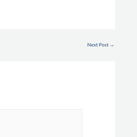
Next Post
→