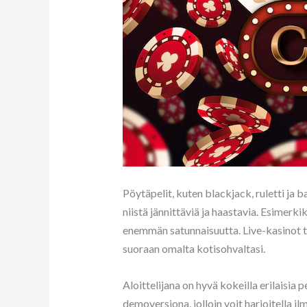
Pöytäpelit, kuten blackjack, ruletti ja 
niistä jännittäviä ja haastavia. Esimerk
enemmän satunnaisuutta. Live-kasinot t
suoraan omalta kotisohvaltasi.
Aloittelijana on hyvä kokeilla erilaisia 
demoversiona, jolloin voit harjoitella i