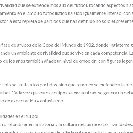
ivalidad que se extiende más allá del fútbol, tocando aspectos his
ntamiento en el ámbito futbolístico ha sido igualmente intenso, c
storia está repleta de partidos que han definido no solo el present
a fase de grupos de la Copa del Mundo de 1982, donde Inglaterra g
reando un ambiente de rivalidad que se vive en cada competencia. La
 de los años también añade un nivel de emoción, con figuras legend
o solo se limita a los partidos, sino que también se extiende a la p
 fútbol. Cada vez que estos equipos se encuentran, se genera un debat
leno de expectación y entusiasmo.
lidades en el fútbol
 profundizar en la historia y la cultura detrás de estas rivalidades, 
sperados. Con información detallada sobre estadísticas, jugadores