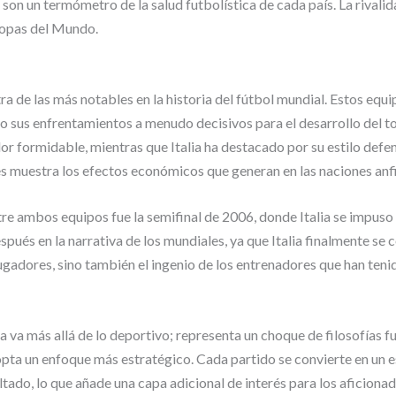
 son un termómetro de la salud futbolística de cada país. La rivalida
Copas del Mundo.
otra de las más notables en la historia del fútbol mundial. Estos 
o sus enfrentamientos a menudo decisivos para el desarrollo del t
dor formidable, mientras que Italia ha destacado por su estilo defen
s muestra los efectos económicos que generan en las naciones anfi
e ambos equipos fue la semifinal de 2006, donde Italia se impuso 
spués en la narrativa de los mundiales, ya que Italia finalmente se
jugadores, sino también el ingenio de los entrenadores que han tenid
a va más allá de lo deportivo; representa un choque de filosofías 
 adopta un enfoque más estratégico. Cada partido se convierte en un
ultado, lo que añade una capa adicional de interés para los aficionad