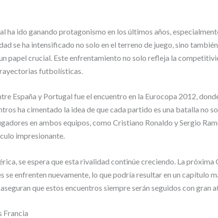
gal ha ido ganando protagonismo en los últimos años, especialmente
dad se ha intensificado no solo en el terreno de juego, sino también
 un papel crucial. Este enfrentamiento no solo refleja la competitiv
rayectorias futbolísticas.
re España y Portugal fue el encuentro en la Eurocopa 2012, donde 
ntros ha cimentado la idea de que cada partido es una batalla no sol
 jugadores en ambos equipos, como Cristiano Ronaldo y Sergio Ramo
culo impresionante.
ibérica, se espera que esta rivalidad continúe creciendo. La próxi
se enfrenten nuevamente, lo que podría resultar en un capítulo más 
s aseguran que estos encuentros siempre serán seguidos con gran a
s Francia