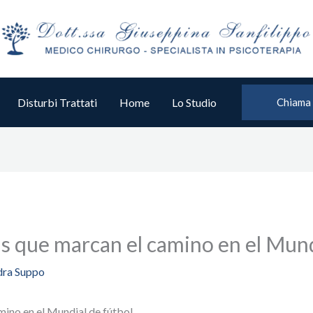
Disturbi Trattati
Home
Lo Studio
Chiama
as que marcan el camino en el Mund
dra Suppo
mino en el Mundial de fútbol