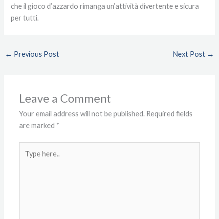
che il gioco d’azzardo rimanga un’attività divertente e sicura
per tutti.
←
Previous Post
Next Post
→
Leave a Comment
Your email address will not be published.
Required fields
are marked
*
Type
here..