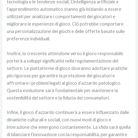
tecnologia e le tendenze sociali. L’intelligenza artificiale e
l’apprendimento automatico stanno già iniziando a essere
utilizzati per analizzare i comportamenti dei giocatori e
migliorare le esperienze di gioco. Ciò potrebbe comportare
una personalizzazione dei giochi e delle offerte basate sulle
preferenze individuali.
Inoltre, la crescente attenzione verso il gioco responsabile
porterà a sviluppi significativi nella regolamentazione del
settore. Le piattaforme di gioco dovranno adottare pratiche
più rigorose per garantire la protezione dei giocatori e
affrontare i problemi legati al gioco d’azzardo patologico.
Questa evoluzione sarà fondamentale per mantenere la
sostenibilità del settore e la fiducia dei consumatori.
Infine, il gioco d’azzardo continuerà a essere influenzato dalle
dinamiche culturali e sociali, con nuovi modi di gioco e
interazione che emergono costantemente. La sfida sarà quella
di bilanciare l’innovazione con la responsabilità, per garantire