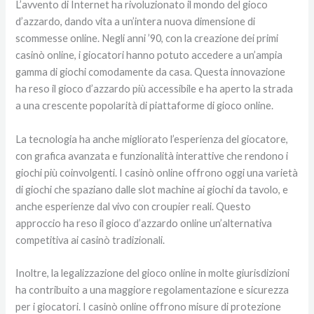
L’avvento di Internet ha rivoluzionato il mondo del gioco
d’azzardo, dando vita a un’intera nuova dimensione di
scommesse online. Negli anni ’90, con la creazione dei primi
casinò online, i giocatori hanno potuto accedere a un’ampia
gamma di giochi comodamente da casa. Questa innovazione
ha reso il gioco d’azzardo più accessibile e ha aperto la strada
a una crescente popolarità di piattaforme di gioco online.
La tecnologia ha anche migliorato l’esperienza del giocatore,
con grafica avanzata e funzionalità interattive che rendono i
giochi più coinvolgenti. I casinò online offrono oggi una varietà
di giochi che spaziano dalle slot machine ai giochi da tavolo, e
anche esperienze dal vivo con croupier reali. Questo
approccio ha reso il gioco d’azzardo online un’alternativa
competitiva ai casinò tradizionali.
Inoltre, la legalizzazione del gioco online in molte giurisdizioni
ha contribuito a una maggiore regolamentazione e sicurezza
per i giocatori. I casinò online offrono misure di protezione