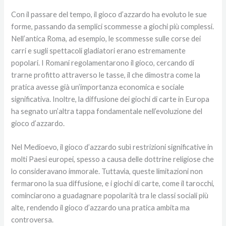
Con il passare del tempo, il gioco d’azzardo ha evoluto le sue
forme, passando da semplici scommesse a giochi più complessi.
Nell’antica Roma, ad esempio, le scommesse sulle corse dei
carri e sugli spettacoli gladiatori erano estremamente
popolari. I Romani regolamentarono il gioco, cercando di
trarne profitto attraverso le tasse, il che dimostra come la
pratica avesse già un’importanza economica e sociale
significativa. Inoltre, la diffusione dei giochi di carte in Europa
ha segnato un’altra tappa fondamentale nell’evoluzione del
gioco d’azzardo.
Nel Medioevo, il gioco d’azzardo subì restrizioni significative in
molti Paesi europei, spesso a causa delle dottrine religiose che
lo consideravano immorale. Tuttavia, queste limitazioni non
fermarono la sua diffusione, e i giochi di carte, come il tarocchi,
cominciarono a guadagnare popolarità tra le classi sociali più
alte, rendendo il gioco d’azzardo una pratica ambita ma
controversa.