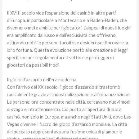
Il XVIII secolo vide l’espansione dei casinò in altre parti
d’Europa, in particolare a Montecarlo e a Baden-Baden, che
divennero mete ambite per i giocatori. L’appeal di questi luoghi
era amplificato dal lusso e dall’esclusività che offrivano,
attirando nobili e persone facoltose desiderose di provare la
loro fortuna. Questa evoluzione portò alla creazione di leggi
specifiche per regolamentare il settore e proteggere i
giocatori da possibili frodi.
Il gioco d’azzardo nell’era moderna
Con l’arrivo del XX secolo, il gioco d’azzardo si trasformò
radicalmente grazie all’industrializzazione e all’urbanizzazione.
Le persone, ora concentrate nelle città, cercavano nuovi modi
di svago e intrattenimento. Ciò portò all’apertura di nuovi
casinò, non solo in Europa, ma anche negli Stati Uniti, dove Las
Vegas divenne il fulcro del gioco d’azzardo mondiale. La città
del peccato rappresentava una fusione unica di glamour e